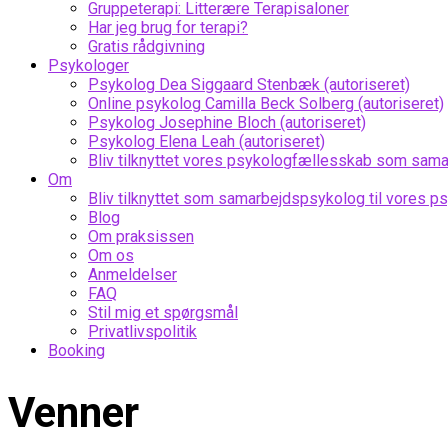
Gruppeterapi: Litterære Terapisaloner
Har jeg brug for terapi?
Gratis rådgivning
Psykologer
Psykolog Dea Siggaard Stenbæk (autoriseret)
Online psykolog Camilla Beck Solberg (autoriseret)
Psykolog Josephine Bloch (autoriseret)
Psykolog Elena Leah (autoriseret)
Bliv tilknyttet vores psykologfællesskab som sam
Om
Bliv tilknyttet som samarbejdspsykolog til vores 
Blog
Om praksissen
Om os
Anmeldelser
FAQ
Stil mig et spørgsmål
Privatlivspolitik
Booking
Venner