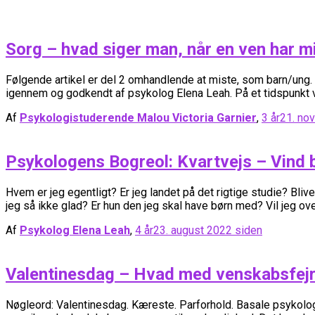
Sorg – hvad siger man, når en ven har m
Følgende artikel er del 2 omhandlende at miste, som barn/ung. Læ
igennem og godkendt af psykolog Elena Leah. På et tidspunkt vi
Af
Psykologistuderende Malou Victoria Garnier
,
3 år
21. no
Psykologens Bogreol: Kvartvejs – Vind
Hvem er jeg egentligt? Er jeg landet på det rigtige studie? B
jeg så ikke glad? Er hun den jeg skal have børn med? Vil jeg o
Af
Psykolog Elena Leah
,
4 år
23. august 2022
siden
Valentinesdag – Hvad med venskabsfejr
Nøgleord: Valentinesdag. Kæreste. Parforhold. Basale psykologis