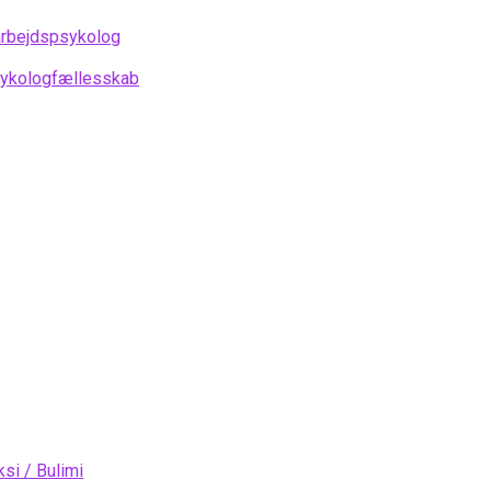
arbejdspsykolog
psykologfællesskab
si / Bulimi