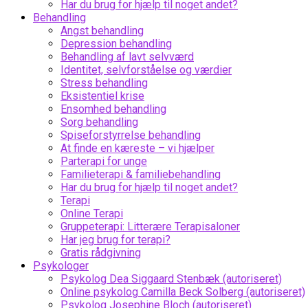
Har du brug for hjælp til noget andet?
Behandling
Angst behandling
Depression behandling
Behandling af lavt selvværd
Identitet, selvforståelse og værdier
Stress behandling
Eksistentiel krise
Ensomhed behandling
Sorg behandling
Spiseforstyrrelse behandling
At finde en kæreste – vi hjælper
Parterapi for unge
Familieterapi & familiebehandling
Har du brug for hjælp til noget andet?
Terapi
Online Terapi
Gruppeterapi: Litterære Terapisaloner
Har jeg brug for terapi?
Gratis rådgivning
Psykologer
Psykolog Dea Siggaard Stenbæk (autoriseret)
Online psykolog Camilla Beck Solberg (autoriseret)
Psykolog Josephine Bloch (autoriseret)