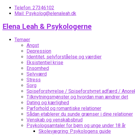
Telefon: 27346102
Mail: Psykolog@elenaleah.dk
Elena Leah & Psykologerne
Temaer
Angst
Depression
Identitet, selvforståelse og værdier
Eksistentiel krise
Ensomhed
Selvværd
Stress
Sorg
Spiseforstyrrelse / Spiseforstyrret adfærd / Anorek
Tilknytningsmønster og hvordan man ændrer det
Dating og kærlighed
Parforhold og romantiske relationer
Sådan etablerer du sunde grænser i dine relationer
Venskab og venskabsbrud
Psykologsamtaler for børn og unge under 18 år
Skolevægring: Psykologens guide