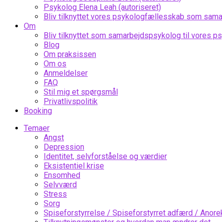
Psykolog Elena Leah (autoriseret)
Bliv tilknyttet vores psykologfællesskab som sam
Om
Bliv tilknyttet som samarbejdspsykolog til vores 
Blog
Om praksissen
Om os
Anmeldelser
FAQ
Stil mig et spørgsmål
Privatlivspolitik
Booking
Temaer
Angst
Depression
Identitet, selvforståelse og værdier
Eksistentiel krise
Ensomhed
Selvværd
Stress
Sorg
Spiseforstyrrelse / Spiseforstyrret adfærd / Anorek