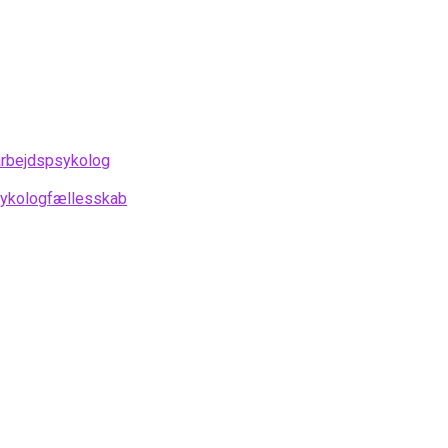
arbejdspsykolog
psykologfællesskab