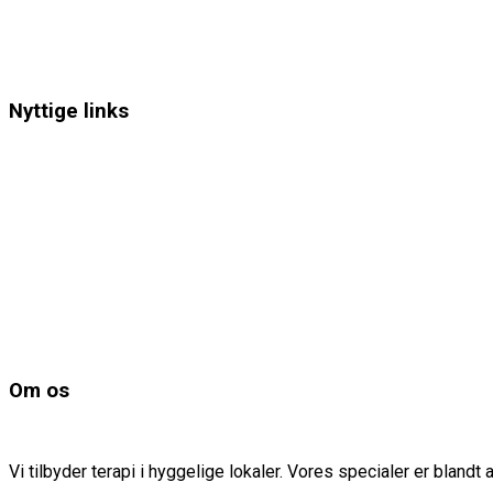
Telefon og SMS til psykolog og stifter, Psykolog Elena Leah: 
Nyttige links
Booking
Angstbehandling
Depression behandling
Parterapi for unge
Om os
Privatlivspolitik
Om os
Elena Leah og Psykologerne er et praksisfællesskab i hjertet 
Vi tilbyder terapi i hyggelige lokaler. Vores specialer er bland