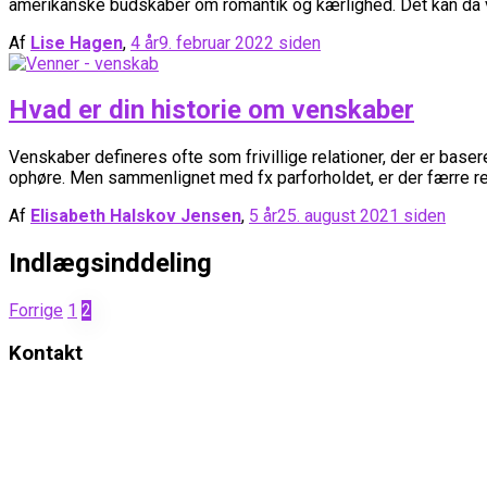
amerikanske budskaber om romantik og kærlighed. Det kan da v
Af
Lise Hagen
,
4 år
9. februar 2022
siden
Hvad er din historie om venskaber
Venskaber defineres ofte som frivillige relationer, der er basere
ophøre. Men sammenlignet med fx parforholdet, er der færre regl
Af
Elisabeth Halskov Jensen
,
5 år
25. august 2021
siden
Indlægsinddeling
Forrige
1
2
Kontakt
Elena Leah & Psykologerne
Strøget, Amagertorv 14B, 3. sal.
1160
København
K
Mail:
Psykolog@ElenaLeah.dk
CVR.: 38729608