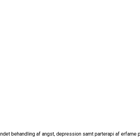
27 34 61 02
af København.
t andet behandling af angst, depression samt parterapi af erfarne 