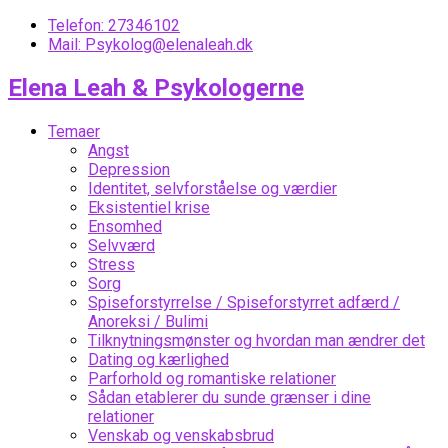
Telefon: 27346102
Mail: Psykolog@elenaleah.dk
Elena Leah & Psykologerne
Temaer
Angst
Depression
Identitet, selvforståelse og værdier
Eksistentiel krise
Ensomhed
Selvværd
Stress
Sorg
Spiseforstyrrelse / Spiseforstyrret adfærd /
Anoreksi / Bulimi
Tilknytningsmønster og hvordan man ændrer det
Dating og kærlighed
Parforhold og romantiske relationer
Sådan etablerer du sunde grænser i dine
relationer
Venskab og venskabsbrud