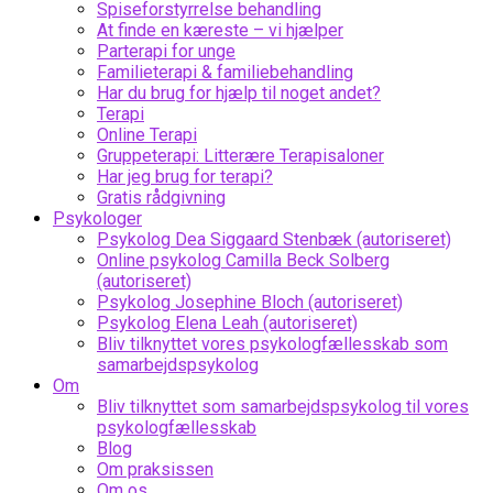
Spiseforstyrrelse behandling
At finde en kæreste – vi hjælper
Parterapi for unge
Familieterapi & familiebehandling
Har du brug for hjælp til noget andet?
Terapi
Online Terapi
Gruppeterapi: Litterære Terapisaloner
Har jeg brug for terapi?
Gratis rådgivning
Psykologer
Psykolog Dea Siggaard Stenbæk (autoriseret)
Online psykolog Camilla Beck Solberg
(autoriseret)
Psykolog Josephine Bloch (autoriseret)
Psykolog Elena Leah (autoriseret)
Bliv tilknyttet vores psykologfællesskab som
samarbejdspsykolog
Om
Bliv tilknyttet som samarbejdspsykolog til vores
psykologfællesskab
Blog
Om praksissen
Om os