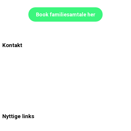
Book familiesamtale her
Kontakt
Elena Leah & Psykologerne
Strøget, Amagertorv 14B, 3. sal.
1160
København
K
Mail:
Psykolog@ElenaLeah.dk
CVR.: 38729608
Telefon og SMS til psykolog og stifter, Psykolog Elena Leah:
27 34 61 02
Nyttige links
Booking