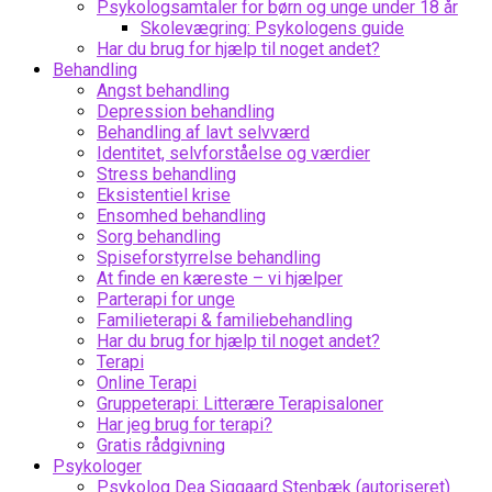
Psykologsamtaler for børn og unge under 18 år
Skolevægring: Psykologens guide
Har du brug for hjælp til noget andet?
Behandling
Angst behandling
Depression behandling
Behandling af lavt selvværd
Identitet, selvforståelse og værdier
Stress behandling
Eksistentiel krise
Ensomhed behandling
Sorg behandling
Spiseforstyrrelse behandling
At finde en kæreste – vi hjælper
Parterapi for unge
Familieterapi & familiebehandling
Har du brug for hjælp til noget andet?
Terapi
Online Terapi
Gruppeterapi: Litterære Terapisaloner
Har jeg brug for terapi?
Gratis rådgivning
Psykologer
Psykolog Dea Siggaard Stenbæk (autoriseret)