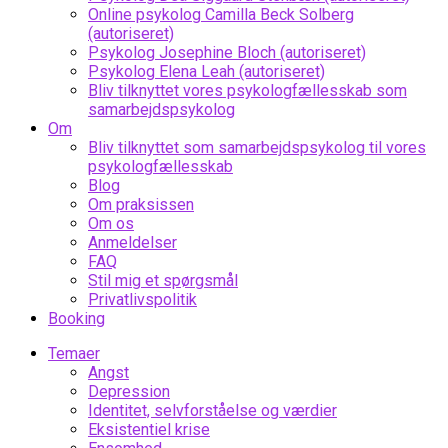
Online psykolog Camilla Beck Solberg
(autoriseret)
Psykolog Josephine Bloch (autoriseret)
Psykolog Elena Leah (autoriseret)
Bliv tilknyttet vores psykologfællesskab som
samarbejdspsykolog
Om
Bliv tilknyttet som samarbejdspsykolog til vores
psykologfællesskab
Blog
Om praksissen
Om os
Anmeldelser
FAQ
Stil mig et spørgsmål
Privatlivspolitik
Booking
Temaer
Angst
Depression
Identitet, selvforståelse og værdier
Eksistentiel krise