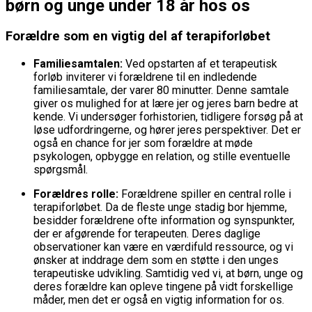
børn og unge under 18 år hos os
Forældre som en vigtig del af terapiforløbet
Familiesamtalen:
Ved opstarten af et terapeutisk
forløb inviterer vi forældrene til en indledende
familiesamtale, der varer 80 minutter. Denne samtale
giver os mulighed for at lære jer og jeres barn bedre at
kende. Vi undersøger forhistorien, tidligere forsøg på at
løse udfordringerne, og hører jeres perspektiver. Det er
også en chance for jer som forældre at møde
psykologen, opbygge en relation, og stille eventuelle
spørgsmål.
Forældres rolle:
Forældrene spiller en central rolle i
terapiforløbet. Da de fleste unge stadig bor hjemme,
besidder forældrene ofte information og synspunkter,
der er afgørende for terapeuten. Deres daglige
observationer kan være en værdifuld ressource, og vi
ønsker at inddrage dem som en støtte i den unges
terapeutiske udvikling. Samtidig ved vi, at børn, unge og
deres forældre kan opleve tingene på vidt forskellige
måder, men det er også en vigtig information for os.