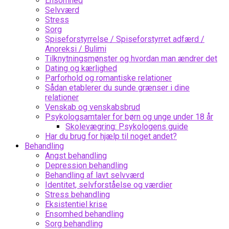
Ensomhed
Selvværd
Stress
Sorg
Spiseforstyrrelse / Spiseforstyrret adfærd /
Anoreksi / Bulimi
Tilknytningsmønster og hvordan man ændrer det
Dating og kærlighed
Parforhold og romantiske relationer
Sådan etablerer du sunde grænser i dine
relationer
Venskab og venskabsbrud
Psykologsamtaler for børn og unge under 18 år
Skolevægring: Psykologens guide
Har du brug for hjælp til noget andet?
Behandling
Angst behandling
Depression behandling
Behandling af lavt selvværd
Identitet, selvforståelse og værdier
Stress behandling
Eksistentiel krise
Ensomhed behandling
Sorg behandling