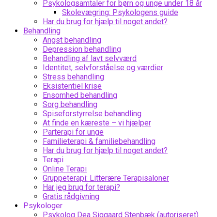
Psykologsamtaler for børn og unge under 18 år
Skolevægring: Psykologens guide
Har du brug for hjælp til noget andet?
Behandling
Angst behandling
Depression behandling
Behandling af lavt selvværd
Identitet, selvforståelse og værdier
Stress behandling
Eksistentiel krise
Ensomhed behandling
Sorg behandling
Spiseforstyrrelse behandling
At finde en kæreste – vi hjælper
Parterapi for unge
Familieterapi & familiebehandling
Har du brug for hjælp til noget andet?
Terapi
Online Terapi
Gruppeterapi: Litterære Terapisaloner
Har jeg brug for terapi?
Gratis rådgivning
Psykologer
Psykolog Dea Siggaard Stenbæk (autoriseret)