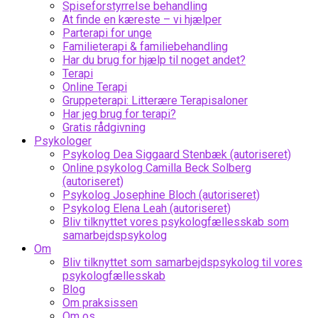
Spiseforstyrrelse behandling
At finde en kæreste – vi hjælper
Parterapi for unge
Familieterapi & familiebehandling
Har du brug for hjælp til noget andet?
Terapi
Online Terapi
Gruppeterapi: Litterære Terapisaloner
Har jeg brug for terapi?
Gratis rådgivning
Psykologer
Psykolog Dea Siggaard Stenbæk (autoriseret)
Online psykolog Camilla Beck Solberg
(autoriseret)
Psykolog Josephine Bloch (autoriseret)
Psykolog Elena Leah (autoriseret)
Bliv tilknyttet vores psykologfællesskab som
samarbejdspsykolog
Om
Bliv tilknyttet som samarbejdspsykolog til vores
psykologfællesskab
Blog
Om praksissen
Om os