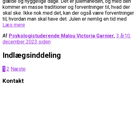
glæde og hyggelige dage. Det er julemåneden, og med den
kommer en masse traditioner og forventninger til, hvad der
skal ske. Ikke nok med det, kan der også være forventninger
til, hvordan man skal have det. Julen er nemlig en tid med
Læs mere
Af
Psykologistuderende Malou Victoria Garnier
,
3 år
10.
december 2023
siden
Indlægsinddeling
1
2
Næste
Kontakt
Elena Leah & Psykologerne
Strøget, Amagertorv 14B, 3. sal.
1160
København
K
Mail:
Psykolog@ElenaLeah.dk
CVR.: 38729608
Telefon og SMS til psykolog og stifter, Psykolog Elena Leah: