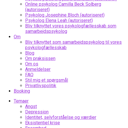
Online psykolog Camilla Beck Solberg
(autoriseret)
Psykolog Josephine Bloch (autoriseret)
Psykolog Elena Leah (autoriseret)
Bliv tilknyttet vores psykologfællesskab som
samarbejdspsykolog
Om
Bliv tilknyttet som samarbejdspsykolog til vores
psykologfællesskab
Blog
Om praksissen
Om os
Anmeldelser
FAQ
Stil mig et spørgsmål
Privatlivspolitik
Booking
Temaer
Angst
Depression
Identitet, selvforståelse og værdier
Eksistentiel krise