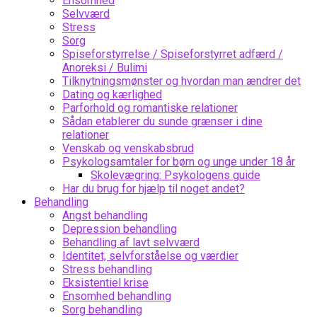
Ensomhed
Selvværd
Stress
Sorg
Spiseforstyrrelse / Spiseforstyrret adfærd /
Anoreksi / Bulimi
Tilknytningsmønster og hvordan man ændrer det
Dating og kærlighed
Parforhold og romantiske relationer
Sådan etablerer du sunde grænser i dine
relationer
Venskab og venskabsbrud
Psykologsamtaler for børn og unge under 18 år
Skolevægring: Psykologens guide
Har du brug for hjælp til noget andet?
Behandling
Angst behandling
Depression behandling
Behandling af lavt selvværd
Identitet, selvforståelse og værdier
Stress behandling
Eksistentiel krise
Ensomhed behandling
Sorg behandling