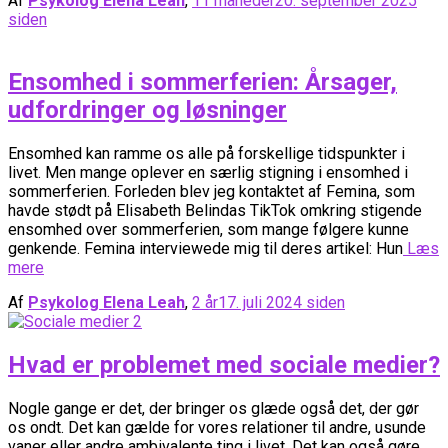
Af
Psykolog Elena Leah
,
11 måneder
20. september 2025
siden
Ensomhed i sommerferien: Årsager,
udfordringer og løsninger
Ensomhed kan ramme os alle på forskellige tidspunkter i
livet. Men mange oplever en særlig stigning i ensomhed i
sommerferien. Forleden blev jeg kontaktet af Femina, som
havde stødt på Elisabeth Belindas TikTok omkring stigende
ensomhed over sommerferien, som mange følgere kunne
genkende. Femina interviewede mig til deres artikel: Hun
Læs
mere
Af
Psykolog Elena Leah
,
2 år
17. juli 2024
siden
Hvad er problemet med sociale medier?
Nogle gange er det, der bringer os glæde også det, der gør
os ondt. Det kan gælde for vores relationer til andre, usunde
vaner eller andre ambivalente ting i livet. Det kan også gøre