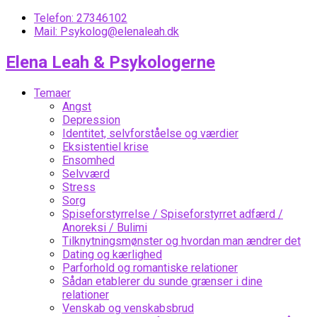
Telefon: 27346102
Mail: Psykolog@elenaleah.dk
Elena Leah & Psykologerne
Temaer
Angst
Depression
Identitet, selvforståelse og værdier
Eksistentiel krise
Ensomhed
Selvværd
Stress
Sorg
Spiseforstyrrelse / Spiseforstyrret adfærd /
Anoreksi / Bulimi
Tilknytningsmønster og hvordan man ændrer det
Dating og kærlighed
Parforhold og romantiske relationer
Sådan etablerer du sunde grænser i dine
relationer
Venskab og venskabsbrud