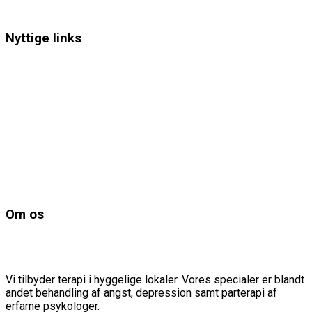
27 34 61 02
Nyttige links
Booking
Angstbehandling
Depression behandling
Parterapi for unge
Om os
Privatlivspolitik
Om os
Elena Leah og Psykologerne er et praksisfællesskab i hjertet
af København.
Vi tilbyder terapi i hyggelige lokaler. Vores specialer er blandt
andet behandling af angst, depression samt parterapi af
erfarne psykologer.